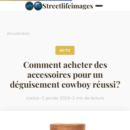
Streetlifeimages
Accueil
›
Actu
ACTU
Comment acheter des
accessoires pour un
déguisement cowboy réussi ?
marius
•
5 janvier 2024
•
2 min de lecture