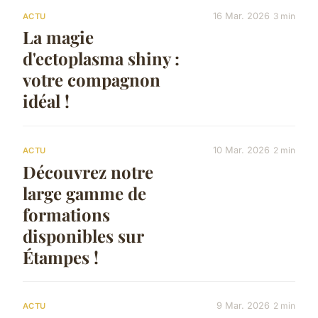
16 Mar. 2026
3 min
ACTU
La magie
d'ectoplasma shiny :
votre compagnon
idéal !
10 Mar. 2026
2 min
ACTU
Découvrez notre
large gamme de
formations
disponibles sur
Étampes !
9 Mar. 2026
2 min
ACTU