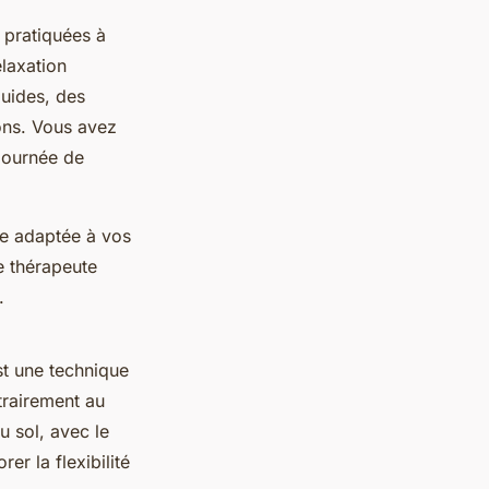
 pratiquées à
elaxation
luides, des
ions. Vous avez
journée de
re adaptée à vos
e thérapeute
.
st une technique
trairement au
u sol, avec le
er la flexibilité