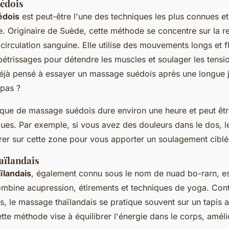
édois
édois
est peut-être l'une des techniques les plus connues et
. Originaire de Suède, cette méthode se concentre sur la r
 circulation sanguine. Elle utilise des mouvements longs et f
 pétrissages pour détendre les muscles et soulager les tens
jà pensé à essayer un massage suédois après une longue 
 pas ?
que de massage suédois dure environ une heure et peut êt
ques. Par exemple, si vous avez des douleurs dans le dos, l
rer sur cette zone pour vous apporter un soulagement ciblé
aïlandais
ïlandais
, également connu sous le nom de
nuad bo-rarn
, e
combine acupression, étirements et techniques de yoga. Con
 le massage thaïlandais se pratique souvent sur un tapis a
ette méthode vise à équilibrer l'énergie dans le corps, amélior