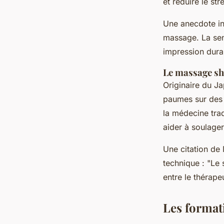
et réduire le str
Une anecdote int
massage. La sen
impression dura
Le massage sh
Originaire du J
paumes sur des 
la médecine trad
aider à soulager
Une citation de 
technique :
"Le 
entre le thérapeu
Les format