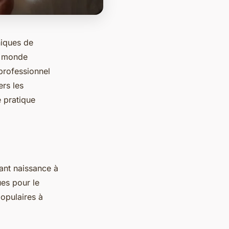
niques de
e monde
professionnel
ers les
e pratique
nant naissance à
ues pour le
opulaires à