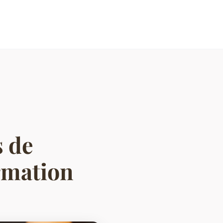
s de
rmation