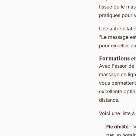
tissue
ou le mass
pratiques pour 
Une autre citati
"Le massage est 
pour exceller d
Formations en
Avec l'essor de 
massage en lig
vous permettent
excellente opti
distance.
Voici une liste 
Flexibilité
: V
par un horair