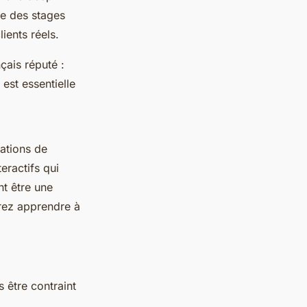
re des stages
ients réels.
çais réputé :
est essentielle
mations de
eractifs qui
t être une
rez apprendre à
 être contraint