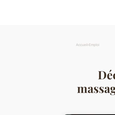
Accueil
›
Emploi
Déc
massag