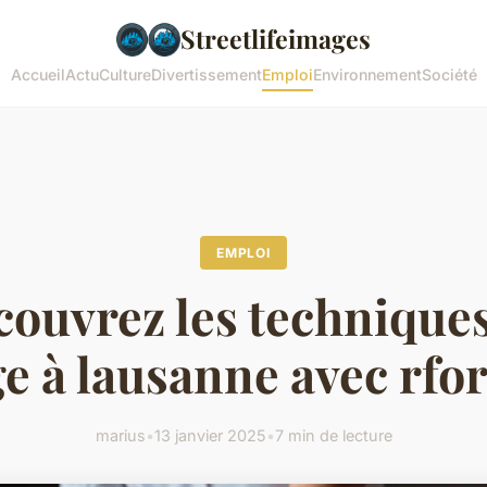
Streetlifeimages
Accueil
Actu
Culture
Divertissement
Emploi
Environnement
Société
EMPLOI
ouvrez les technique
e à lausanne avec rfo
marius
•
13 janvier 2025
•
7 min de lecture