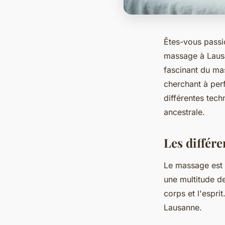
Êtes-vous passi
massage à Lausa
fascinant du m
cherchant à perf
différentes tech
ancestrale.
Les différ
Le massage est u
une multitude de
corps et l'espr
Lausanne.