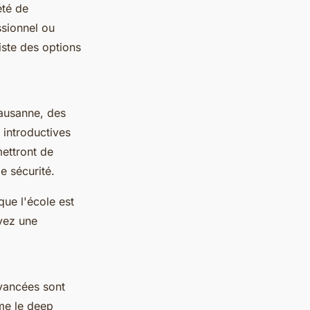
été de
ssionnel ou
iste des options
Lausanne, des
introductives
ettront de
e sécurité.
que l'école est
evez une
vancées sont
me le
deep