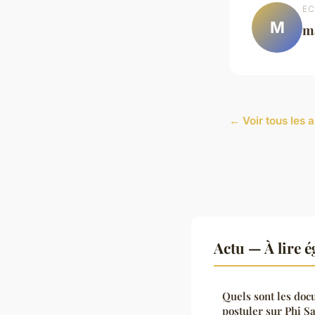
EC
M
m
← Voir tous les a
Actu — À lire 
Quels sont les doc
postuler sur Phi Sa