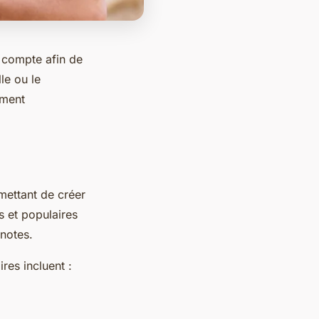
n compte afin de
le ou le
ument
mettant de créer
 et populaires
notes.
es incluent :