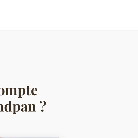
compte
ndpan ?