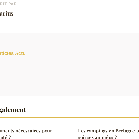
RIT PAR
arius
rticles Actu
également
uments nécessaires pour
Les campings en Bretagne p
nté ?
soirées animées ?