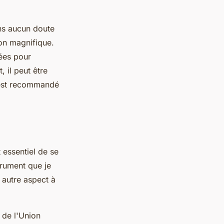
ans aucun doute
son magnifique.
tées pour
 il peut être
l est recommandé
t essentiel de se
trument que je
n autre aspect à
 de l'Union