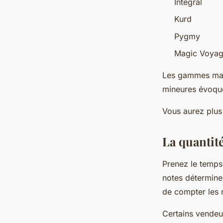
Integral
Kurd
Pygmy
Magic Voya
Les gammes maje
mineures évoquen
Vous aurez plus
La quantit
Prenez le temps
notes détermine 
de compter les
Certains vendeur