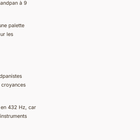
 handpan à 9
une palette
ur les
dpanistes
s croyances
 en 432 Hz, car
 instruments