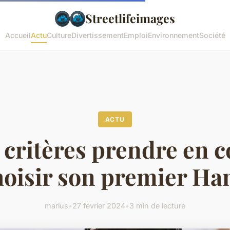
Streetlifeimages
Accueil
Actu
Culture
Divertissement
Emploi
Environnement
Société
ACTU
 critères prendre en 
hoisir son premier Ha
marius
•
27 février 2024
•
3 min de lecture