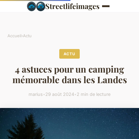
Streetlifeimages
Accueil
›
Actu
ACTU
4 astuces pour un camping
mémorable dans les Landes
marius
•
29 août 2024
•
2 min de lecture