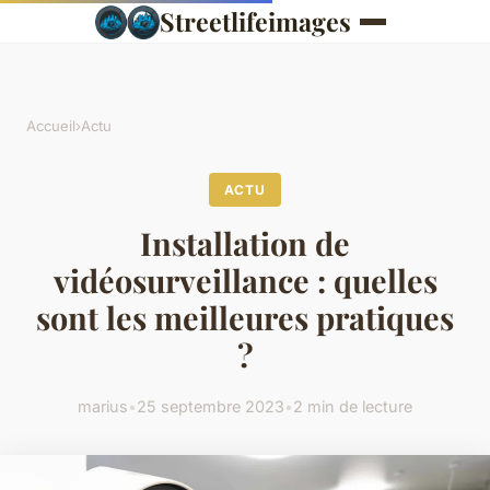
Streetlifeimages
Accueil
›
Actu
ACTU
Installation de
vidéosurveillance : quelles
sont les meilleures pratiques
?
marius
•
25 septembre 2023
•
2 min de lecture