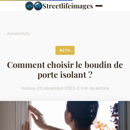
Streetlifeimages
Accueil
›
Actu
ACTU
Comment choisir le boudin de
porte isolant ?
marius
•
20 décembre 2023
•
2 min de lecture