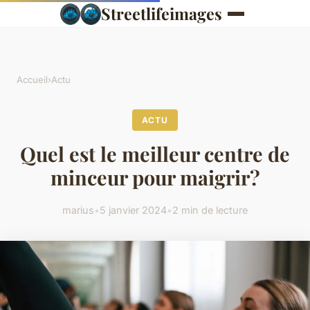
Streetlifeimages
Accueil
›
Actu
ACTU
Quel est le meilleur centre de
minceur pour maigrir?
marius
•
5 janvier 2024
•
2 min de lecture