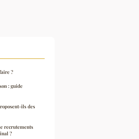
aire ?
son : guide
roposent-ils des
de recrutements
inal ?