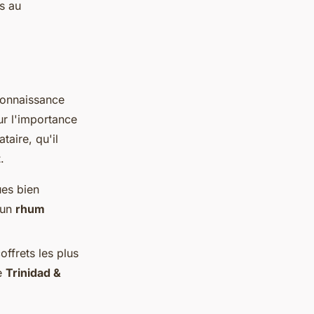
es au
connaissance
ur l'importance
taire, qu'il
t
.
ues bien
 un
rhum
offrets les plus
de
Trinidad &