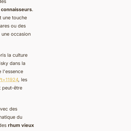
des
r connaisseurs
.
t une touche
rares ou des
r une occasion
is la culture
isky dans la
e l'essence
p?t=11924
, les
 peut-être
avec des
matique du
 des
rhum vieux