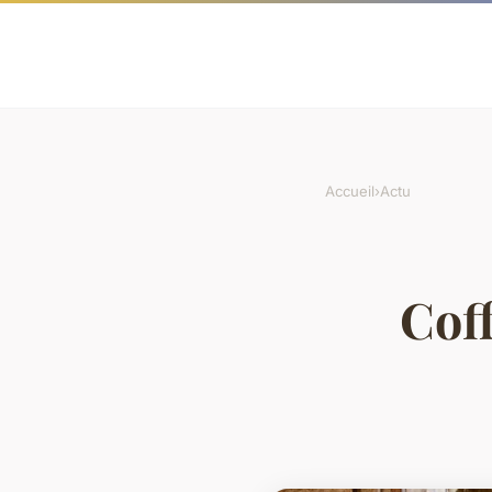
Accueil
›
Actu
Coff