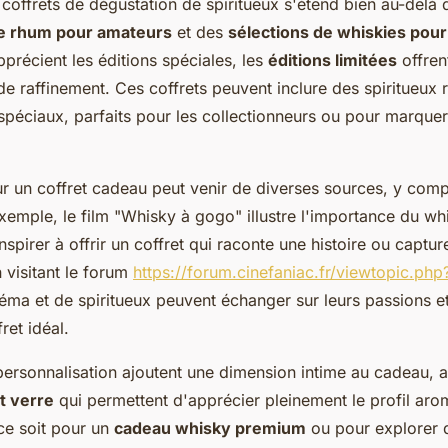
 coffrets de dégustation de spiritueux s'étend bien au-delà 
e rhum pour amateurs
et des
sélections de whiskies pou
précient les éditions spéciales, les
éditions limitées
offren
 de raffinement. Ces coffrets peuvent inclure des spiritueux 
spéciaux, parfaits pour les collectionneurs ou pour marque
ur un coffret cadeau peut venir de diverses sources, y compr
xemple, le film "Whisky à gogo" illustre l'importance du wh
inspirer à offrir un coffret qui raconte une histoire ou captur
 visitant le forum
https://forum.cinefaniac.fr/viewtopic.ph
éma et de spiritueux peuvent échanger sur leurs passions et
ret idéal.
personnalisation ajoutent une dimension intime au cadeau, 
t verre
qui permettent d'apprécier pleinement le profil aro
ce soit pour un
cadeau whisky premium
ou pour explorer