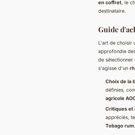
en coffret
, le c
destinataire.
Guide d'ach
L'art de choisir
approfondie des 
de sélectionner 
s'agisse d'un
rh
Choix de la b
définies, c
agricole AO
Critiques e
appréciés, t
Tobago rum