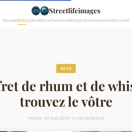
Streetlifeimages
Accueil
Actu
Culture
Divertissement
Emploi
Environnement
Société
ACTU
ret de rhum et de whi
trouvez le vôtre
marius
•
20 mai 2024
•
3 min de lecture