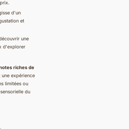
prix.
gisse d'un
gustation et
découvrir une
x d'explorer
notes riches de
t une expérience
s limitées ou
sensorielle du