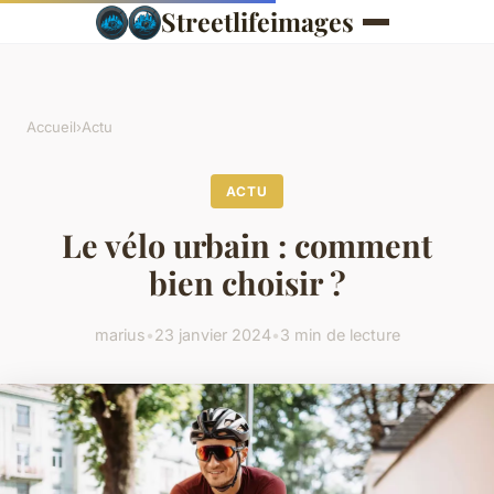
Streetlifeimages
Accueil
›
Actu
ACTU
Le vélo urbain : comment
bien choisir ?
marius
•
23 janvier 2024
•
3 min de lecture