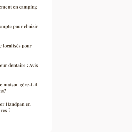
ement en camping
ompte pour choisir
e localisés pour
ur dentaire : Avis
 maison gère-t-il
ns?
ier Handpan en
res ?