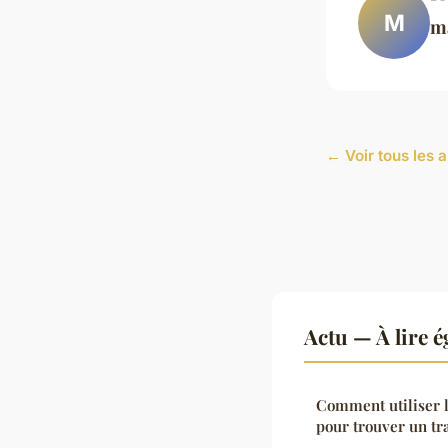
M
m
← Voir tous les a
Actu — À lire 
Comment utiliser l
pour trouver un tra