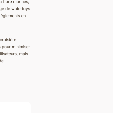
la flore marines,
ge de watertoys
 règlements en
croisière
s pour minimiser
lisateurs, mais
de