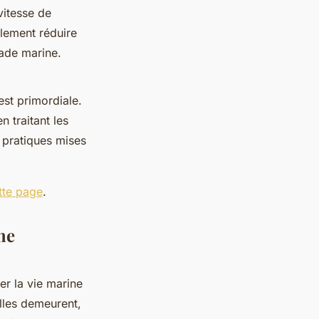
vitesse de
lement réduire
pade marine.
est primordiale.
 traitant les
s pratiques mises
ette page
.
me
er la vie marine
lles demeurent,