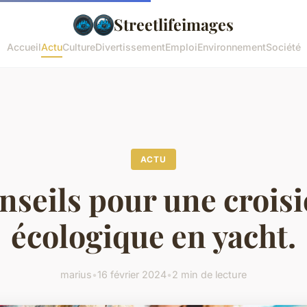
Streetlifeimages
Accueil
Actu
Culture
Divertissement
Emploi
Environnement
Société
ACTU
nseils pour une croisi
écologique en yacht.
marius
•
16 février 2024
•
2 min de lecture