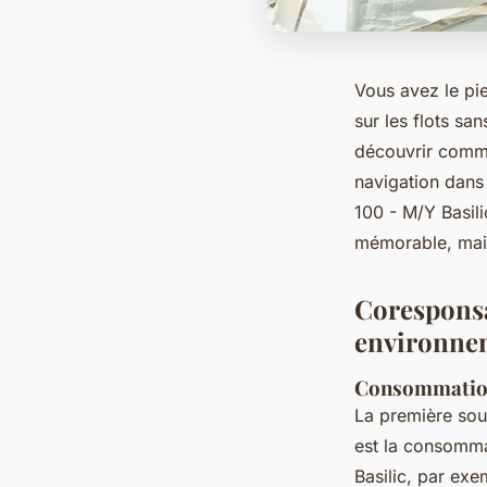
Vous avez le pi
sur les flots sa
découvrir comme
navigation dans
100 - M/Y Basili
mémorable, mais
Coresponsab
environne
Consommation
La première sou
est la consomma
Basilic, par ex