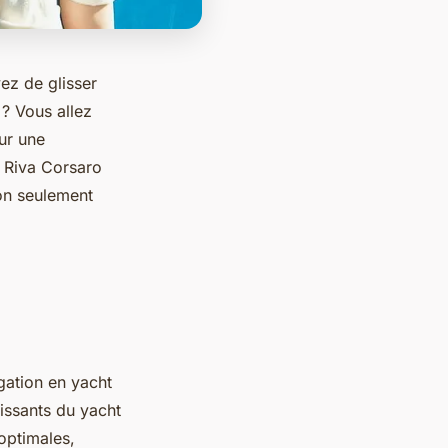
ez de glisser
 ? Vous allez
ur une
e Riva Corsaro
non seulement
gation en yacht
issants du yacht
optimales,