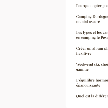
Pourquoi opter pou
Camping Dordogne : bien-être physiq
mental assuré
Les types et les ca
en camping le Pess
Créer un album ph
flexilivre
Week-end ski: choi
gamme
L'équilibre hormon
épanouissante
Quel est la différen